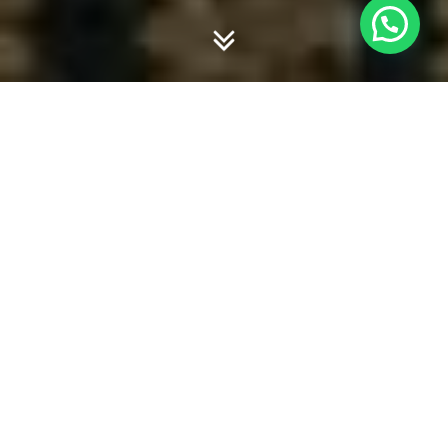
-
-
willy hadiyan
12 September 2023
07:03
Kurikulum Merdeka Belajar
dan Kampus Merdeka