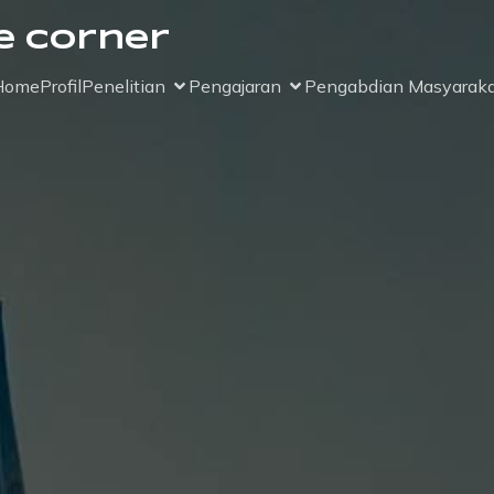
e Corner
Home
Profil
Penelitian
Pengajaran
Pengabdian Masyaraka