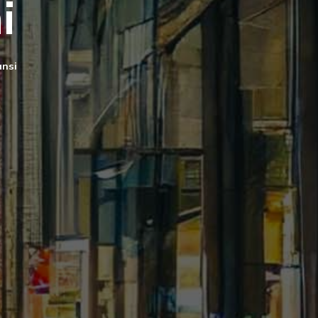
i
ansi