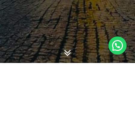
Matakuliah kuliah yang diampu dalam satu tahun terakhir
Program Studi Akuntansi, S1
Akuntansi Sektor Publik
Pengantar Akuntansi 1
Pengantar Akuntansi 2
Manajemen Perpajakan
Akuntansi Keuangan 2