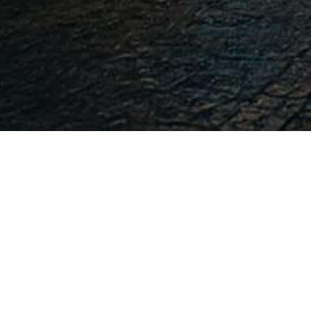
-
-
willy hadiyan
12 September 2023
07:06
Berikut materi dan beberapa contoh soal matakul
perkembangan standar dan penerapan standar terb
ujian sertifikasi diberi nama Akuntansi dan Pe
materinya sama.
AKK1_Perkembangan-Standar_30092020
Down