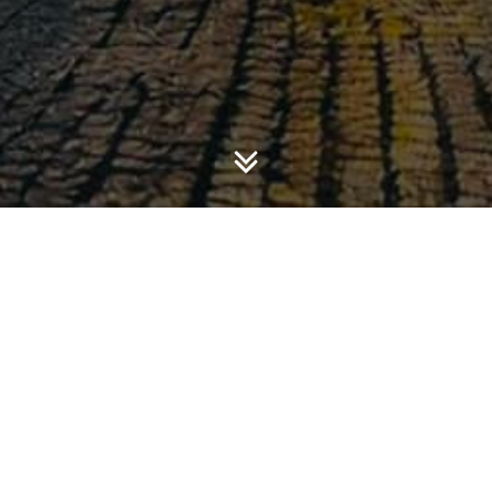
iah akuntansi keuangan kontemporer. Matakuliah ini membahas
aru dalam pelaporan keuangan. Materi ini di beberapa progra
laporan Keuangan. Walaupun namanya berbeda namun secara um
load