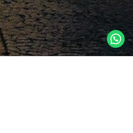
Search
Latest Comments
m atau
um
Ashlee Merritt
Dampak PP 35
on
terhadap Kewajiban Imbalan