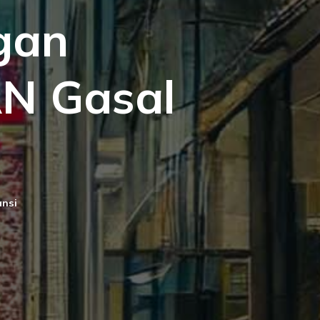
gan
N Gasal
ansi