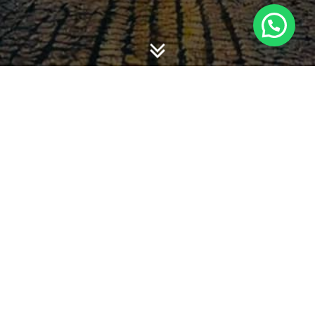
-
-
admin
6 February 2014
06:46
BRAND NEW BARBER
SHOP JUST OPENED