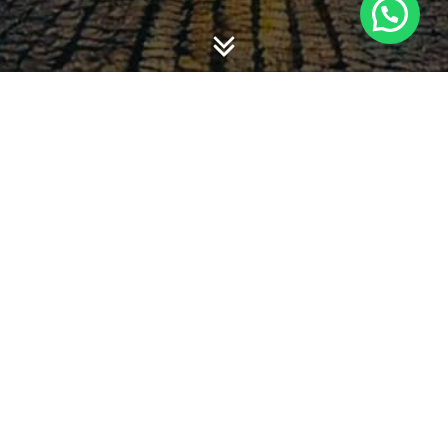
-
-
admin
13 March 2014
12:35
NEW BREAKFAST CAFE
OPENS TODAY