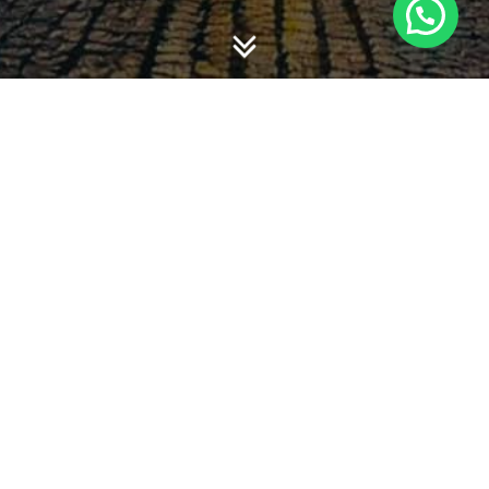
-
-
admin
13 March 2014
12:35
NEW BREAKFAST CAFE
OPENS TODAY