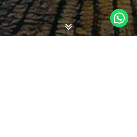
-
-
admin
21 December 2017
18:32
Walaupun masih efektif berlaku 2020 tidak ada salahnya
mengena PSAK tersebut sambil mengingat kembali PSAK
yang digantikannya:
PSAK 71 Instruen Keuangan Pengakuan dan
Pengukuran menggantikan PSAK 5
PSAK 72 Pendapatan dari Kontrak Pelanggan
menggantikan PSAK 23 Pendapatan dan PSAK
terkait pendapatan seperti PSAK 34, 44 dan ISAK
terkait 10, 21 dan 27
PSAK 73 Sewa menggantkan PSAK 30 Sewa dan
ISAK terkait seperti ISAK 8 Penentuan Apakah suatu