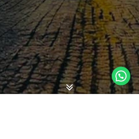
-
-
willy hadiyan
8 July 2019
19:34
Standar baru tidak pernah berhenti untuk didiskusikan.
Materi di bawah adalah PPT beberapa standar baru.
PSAK 72_71_73 Konstruksi dan Real Estate