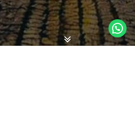
-
-
willy hadiyan
30 May 2018
22:42