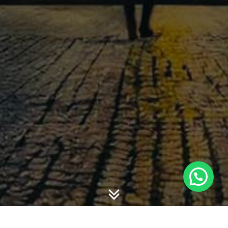
-
-
willy hadiyan
30 May 2018
22:33