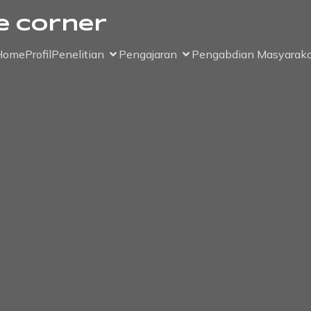
e Corner
Home
Profil
Penelitian
Pengajaran
Pengabdian Masyaraka