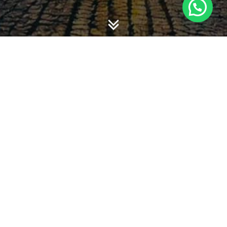
-
-
admin
13 March 2013
08:40
THIS IS A FASHION VIDEO
POST