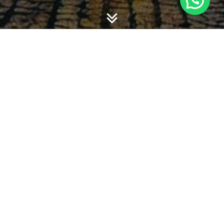
-
-
admin
4 December 2012
15:54
HIKING IN THE MOUNTAINS
Lorem ipsum dolor sit amet, consectetuer adipiscing elit,
sed diam nonummy nibh euismod tincidunt ut laoreet