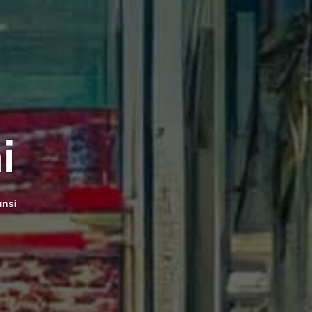
i
ansi