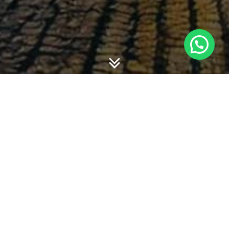
-
-
admin
7 June 2016
16:24
Berikut materi terkait dengan Internal Auditor, internal
control dan ERM yang mungkin bermanfaat dalam praktik
di perusahaan.
Risk Management and Internal Auditor
– ppt materi
sharing Internal auditor
coso_erm_frmwrk
COSO-2015-3LOD-PDF
990025p_executive_summary_final_may20_e