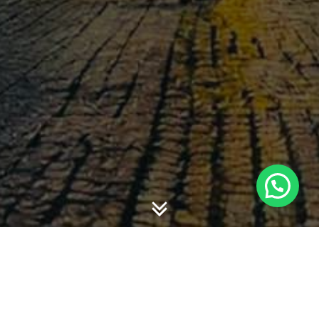
-
-
admin
18 December 2016
14:07
Berikut SAK EMKM dan SAK ETAP