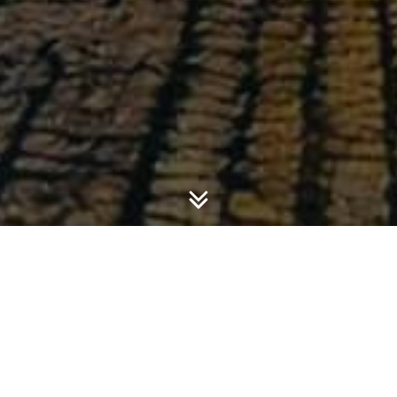
n…*
h banyak bicara…