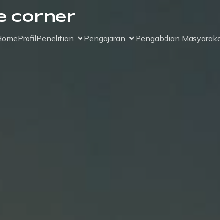
e Corner
Home
Profil
Penelitian
Pengajaran
Pengabdian Masyaraka