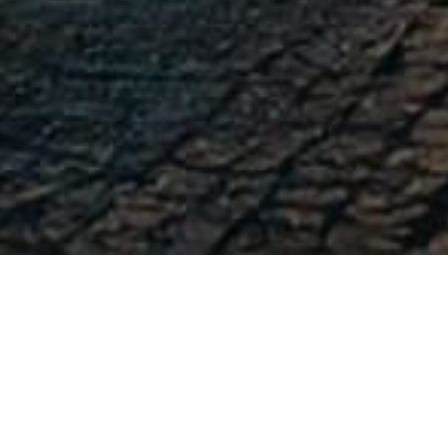
-
-
admin
8 August 2017
19:25
*Saudara2ku, ini ada Renungan yang Menyejukka
*Aku belajar dgn lebih banyak diam,* daripada lebi