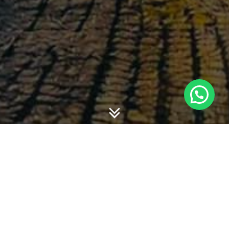
-
-
willy hadiyan
8 July 2019
19:35
PSAK 46 Akuntansi Pajak Penghasilan, sering dilupakan
dalam pembelajaran akuntansi keuangan, namun pada sisi
lain Dosen Pajak juga tidak mengajarkannya kepada
mahasiswa. Jadi siapa yang akan bertanggung jawab
untuk memastikan bahwa informasi pajak penghasilan
dalam laporan keuangan sesuai dengan PSAK.