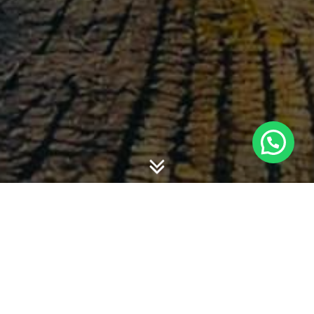
-
-
admin
28 October 2016
11:14
Seorang dianggap profesional salah satunya dibuktikan
dengan sertifikasi profesi. Profesi akuntansi memiliki
beberapa sertifikasi antara lain CA Certified Accountant,
CPA Certified Public Accounting, CPMA Certified
Profesional Management Accountant dan QIA Qualifying