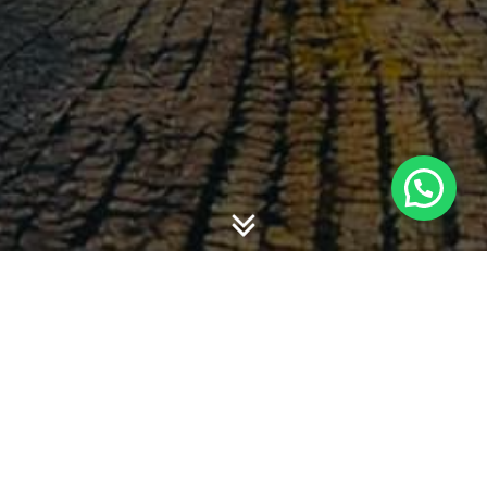
-
-
admin
11 January 2016
11:20
Berikut materi akuntansi pajak penghasilan menurut PSAK
46 Revisi 2013
PSAK- 46 Pajak penghasilan lengkap 24092015
PSAK 65 Laporan Keuangan Konsolidasian 28082015
PSAK 66 Pengaturan Bersama 05082015