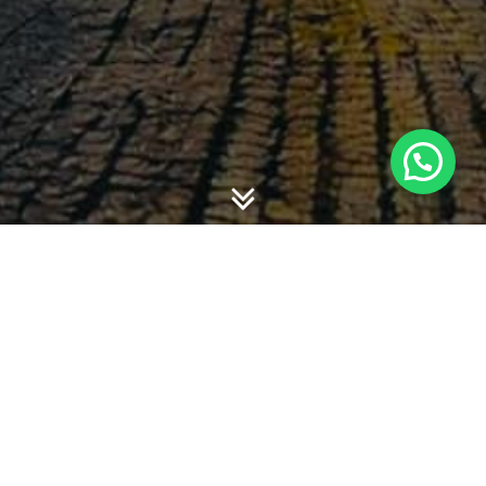
-
-
willy hadiyan
26 April 2020
11:29
Berikut materi PSAK 71, 72, 73 khusus untuk yang
mengalami perubahan.
Overview PSAK BARU 11092019
PSAK 73 Sewa 19082019
CATEGORIES: