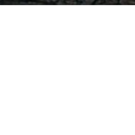
-
-
willy hadiyan
8 July 2019
18:54
Penelitian dapat diartikan suatu proses formal u
Namun juga dapat diartikan sebagai suatu proses 
Metolit Pertemuan 1 13092018
Materi 2 Analisis Data dan penyajian 0110201
Materi 3 Kasus Analisis dan Penyajian Data 0
Materi 4 Drafting Pelaporan 01102018
Metode Penelitian7
Metode Penelitian6
Metode Penelitian5
Metode Penelitian4
Metolit Pertemuan 5 01102018
Metolit Pertemuan 4 01102018