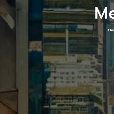
Me
Uni