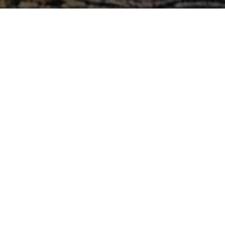
Search
.
Latest Comments
utusan.
Ashlee Merritt
Dampak PP 35
on
terhadap Kewajiban Imbalan
Pasti
2023-09-12
Georgia Waltrip
Akuntansi
on
Keuangan Kontemporer PKN
STAN Gasal 2020-2021
2023-09-12