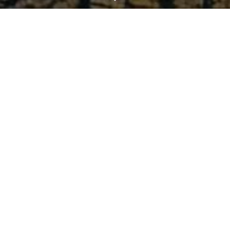
ntuk menjawab suatu permasalahan atau menemukan suatu teori
sederhana atau cara berpikir sistematis dalam pengambilan kep
8
1102018