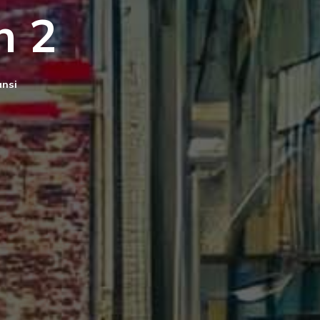
n 2
ansi