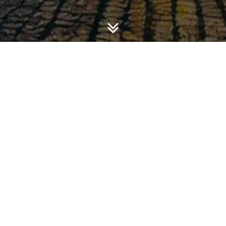
an PSAK 24 dan UU Tenaga Kerja, semoga bermanfaat.
it) 09092015
92015
it) 11092015