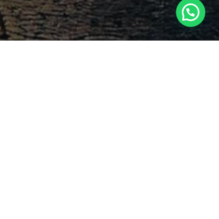
Search
Latest Comments
Ashlee Merritt
Dampak PP 35
on
terhadap Kewajiban Imbalan
Pasti
2023-09-12
Georgia Waltrip
Akuntansi
on
Keuangan Kontemporer PKN