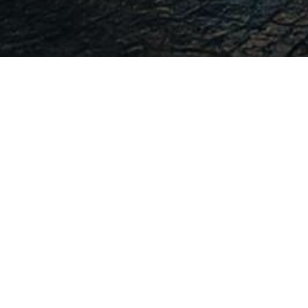
-
-
admin
11 January 2016
11:17
Berikut adalah materi imbalan kerja sesuai deng
Perhitungan Aktuaria Imbalan Pascakerja
PSAK 24 Imbalan Kerja (IAS 19 Employee Benef
uu-13-2003 Ketenagakerjaan
Overview pengantar implementation IFRS 030
PSAK 24 Imbalan Kerja (IAS 19 Employee Benef
PRESENTASI_Public Hearing_30 Juni 2015