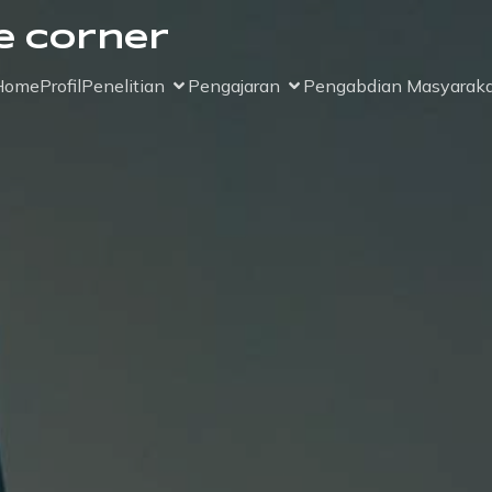
e Corner
Home
Profil
Penelitian
Pengajaran
Pengabdian Masyaraka